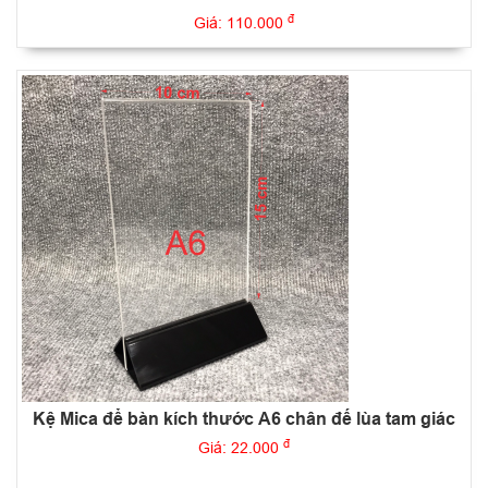
đ
Giá: 110.000
Kệ Mica để bàn kích thước A6 chân đế lùa tam giác
đ
Giá: 22.000