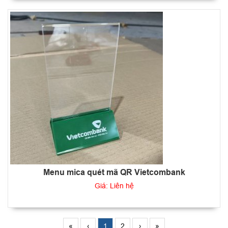
Menu mica quét mã QR Vietcombank
Giá: Liên hệ
«
‹
1
2
›
»