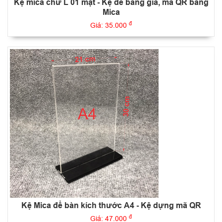
Kệ mica chữ L 01 mặt - Kệ để bảng giá, mã QR bằng
Mica
đ
Giá: 35.000
Kệ Mica để bàn kích thước A4 - Kệ dựng mã QR
đ
Giá: 47.000