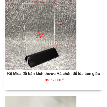
Kệ Mica để bàn kích thước A4 chân đế lùa tam giác
đ
Giá: 52.000