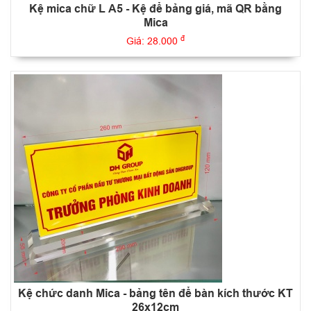
Kệ mica chữ L A5 - Kệ để bảng giá, mã QR bằng
Mica
đ
Giá: 28.000
Kệ chức danh Mica - bảng tên để bàn kích thước KT
26x12cm