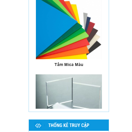
Tấm Mica Màu
Tấm Mica trong độ dày từ 01 đến
50mm
THỐNG KÊ TRUY CẬP