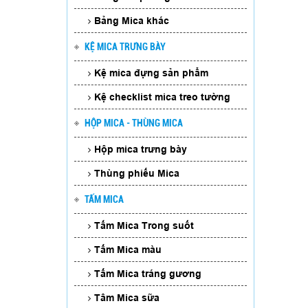
Bảng Mica khác
KỆ MICA TRƯNG BÀY
Kệ mica đựng sản phẩm
Kệ checklist mica treo tường
HỘP MICA - THÙNG MICA
In bảng Mica số phòng - Nền
Hộp mica trưng bày
xanh chữ trắng
Thùng phiếu Mica
TẤM MICA
Tấm Mica Trong suốt
Tấm Mica màu
Tấm Mica tráng gương
Tâm Mica sữa