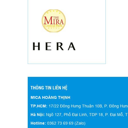
Hộp mica trưng bày 02
THÔNG TIN LIÊN HỆ
MICA HOÀNG THỊNH
TP.HCM:
17/22 Đông Hưng Thuận 10B, P. Đông Hư
Hà Nội:
Ngõ 127, Phố Đại Linh, TDP 18, P. Đại Mỗ, T
Hotline:
0362 73 69 69 (Zalo)