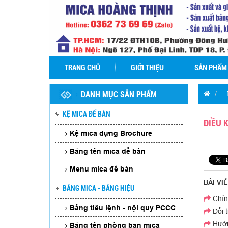
TRANG CHỦ
GIỚI THIỆU
SẢN PHẨM
DANH MỤC SẢN PHẨM
KỆ MICA ĐỂ BÀN
ĐIỀU 
Kệ mica đựng Brochure
Bảng tên mica để bàn
Menu mica để bàn
BÀI VI
BẢNG MICA - BẢNG HIỆU
Chín
Bảng tên phòng - Bảng Mica tên
Bảng tiêu lệnh - nội quy PCCC
Đổi t
phòng
Hướn
Bảng tên phòng ban mica