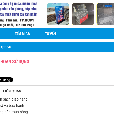
TẤM MICA
TƯ VẤN
Dịch vụ
KHOẢN SỬ DỤNG
ẾT LIÊN QUAN
h sách giao hàng
rả và bảo hành
g dẫn mua hàng