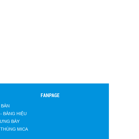
FANPAGE
 BÀN
- BẢNG HIỆU
RƯNG BÀY
- THÙNG MICA