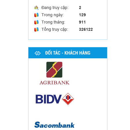
Đang truy cập:
2
Trong ngày:
129
Trong tháng:
911
Tổng truy cập:
326122
Hộp mica trưng bày 04
ĐỐI TÁC - KHÁCH HÀNG
Hộp mica trưng bày 03