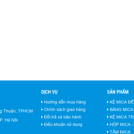
DỊCH VỤ
SẢN PHẨM
Hướng dẫn mua hàng
KỆ MICA ĐỂ
Chính sách giao hàng
BẢNG MICA 
ng Thuận, TPHCM
Đổi trả và bảo hành
KỆ MICA T
P. Hà Nội
Điều khoản sử dụng
HỘP MICA 
TẤM MICA