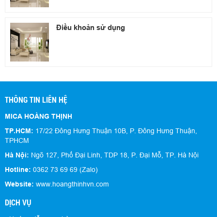
Điều khoản sử dụng
THÔNG TIN LIÊN HỆ
MICA HOÀNG THỊNH
TP.HCM:
17/22 Đông Hưng Thuận 10B, P. Đông Hưng Thuận,
TPHCM
Hà Nội:
Ngõ 127, Phố Đại Linh, TDP 18, P. Đại Mỗ, TP. Hà Nội
Hotline:
0362 73 69 69 (Zalo)
Website:
www.hoangthinhvn.com
DỊCH VỤ