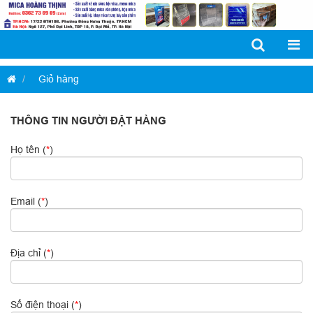
Giỏ hàng
THÔNG TIN NGƯỜI ĐẶT HÀNG
Họ tên (
*
)
Email (
*
)
Địa chỉ (
*
)
Số điện thoại (
*
)