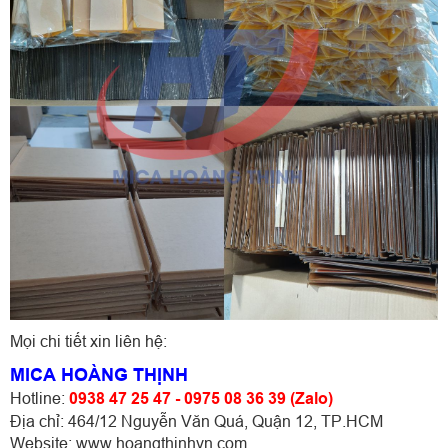
Mọi chi tiết xin liên hệ:
MICA HOÀNG THỊNH
Hotline:
0938 47 25 47 - 0975 08 36 39 (Zalo)
Địa chỉ: 464/12 Nguyễn Văn Quá, Quận 12, TP.HCM
Website: www.hoangthinhvn.com