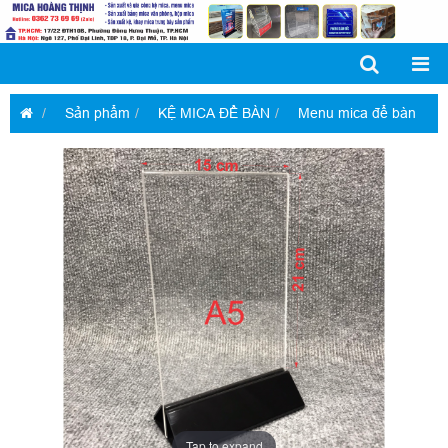
Sản phẩm
KỆ MICA ĐỂ BÀN
Menu mica để bàn
Tap to expand