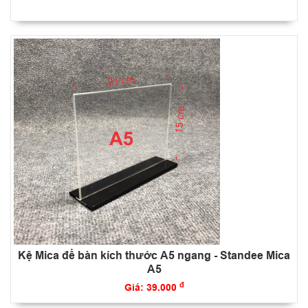
Kệ Mica để bàn kích thước A5 ngang - Standee Mica
A5
đ
Giá: 39.000