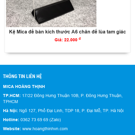
Kệ Mica để bàn kích thước A6 chân đế lùa tam giác
đ
Giá: 22.000
THÔNG TIN LIÊN HỆ
MICA HOÀNG THỊNH
TP.HCM:
17/22 Đông Hưng Thuận 10B, P. Đông Hưng Thuận,
TPHCM
Hà Nội:
Ngõ 127, Phố Đại Linh, TDP 18, P. Đại Mỗ, TP. Hà Nội
Hotline:
0362 73 69 69 (Zalo)
Website:
www.hoangthinhvn.com