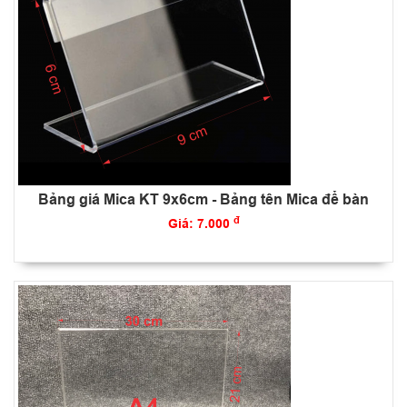
Bảng giá Mica KT 9x6cm - Bảng tên Mica để bàn
đ
Giá: 7.000