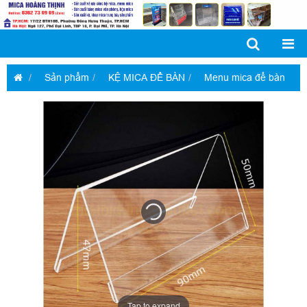
Sản phẩm
KỆ MICA ĐỂ BÀN
Menu mica để bàn
Tap to expand