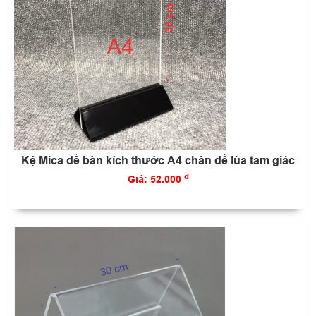
Kệ Mica để bàn kích thước A4 chân đế lùa tam giác
đ
Giá: 52.000