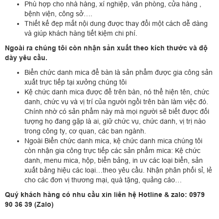
Phù hợp cho nhà hàng, xí nghiệp, văn phòng, cửa hàng ,
bệnh viện, công sở….
Thiết kế đẹp mắt nội dung được thay đổi một cách dễ dàng
và giúp khách hàng tiết kiệm chi phí.
Ngoài ra chúng tôi còn nhận sản xuất theo kích thước và độ
dày yêu cầu.
Biển chức danh mica để bàn là sản phẩm được gia công sản
xuất trực tiếp tại xưởng chúng tôi
Kệ chức danh mica được để trên bàn, nó thể hiện tên, chức
danh, chức vụ và vị trí của người ngồi trên bàn làm việc đó.
Chính nhờ có sản phẩm này mà mọi người sẽ biết được đối
tượng họ đang gặp là ai, giữ chức vụ, chức danh, vị trị nào
trong công ty, cơ quan, các ban ngành.
Ngoài Biển chức danh mica, kệ chức danh mica chúng tôi
còn nhận gia công trực tiếp các sản phẩm mica: Kệ chức
danh, menu mica, hộp, biển bảng, in uv các loại biển, sản
xuất bảng hiệu các loại…theo yêu cầu. Nhận phân phối sỉ, lẻ
cho các đơn vị thương mại, quà tặng, quảng cáo…
Quý khách hàng có nhu cầu xin liên hệ Hotline & zalo: 0979
90 36 39 (Zalo)