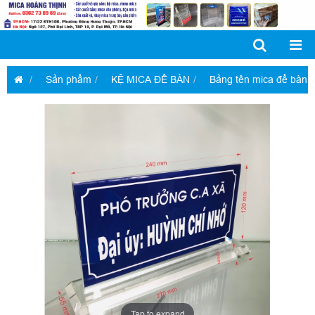
Sản phẩm
KỆ MICA ĐỂ BÀN
Bảng tên mica để bàn
Tap to expand