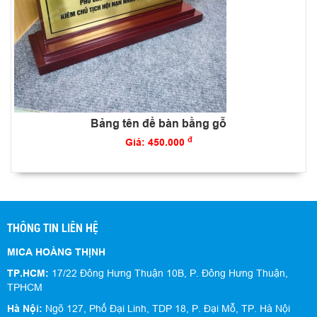
Bảng tên để bàn bằng gỗ
đ
Giá: 450.000
THÔNG TIN LIÊN HỆ
MICA HOÀNG THỊNH
TP.HCM:
17/22 Đông Hưng Thuận 10B, P. Đông Hưng Thuận,
TPHCM
Hà Nội:
Ngõ 127, Phố Đại Linh, TDP 18, P. Đại Mỗ, TP. Hà Nội