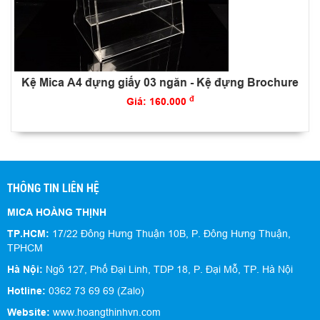
Kệ Mica A4 đựng giấy 03 ngăn - Kệ đựng Brochure
đ
Giá: 160.000
THÔNG TIN LIÊN HỆ
MICA HOÀNG THỊNH
TP.HCM:
17/22 Đông Hưng Thuận 10B, P. Đông Hưng Thuận,
TPHCM
Hà Nội:
Ngõ 127, Phố Đại Linh, TDP 18, P. Đại Mỗ, TP. Hà Nội
Hotline:
0362 73 69 69 (Zalo)
Website:
www.hoangthinhvn.com