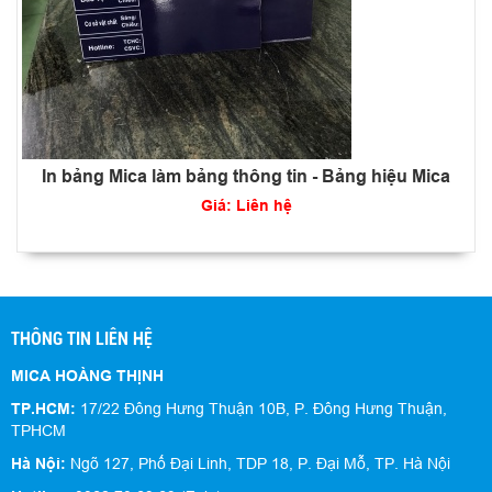
In bảng Mica làm bảng thông tin - Bảng hiệu Mica
Giá: Liên hệ
THÔNG TIN LIÊN HỆ
MICA HOÀNG THỊNH
TP.HCM:
17/22 Đông Hưng Thuận 10B, P. Đông Hưng Thuận,
TPHCM
Hà Nội:
Ngõ 127, Phố Đại Linh, TDP 18, P. Đại Mỗ, TP. Hà Nội