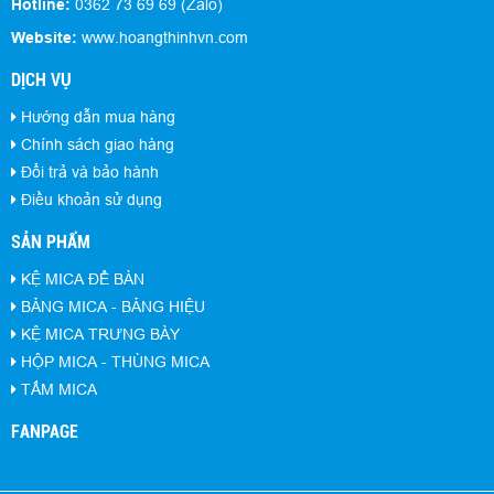
Hotline:
0362 73 69 69 (Zalo)
Website:
www.hoangthinhvn.com
DỊCH VỤ
Hướng dẫn mua hàng
Chính sách giao hàng
Đổi trả và bảo hành
Điều khoản sử dụng
SẢN PHẨM
KỆ MICA ĐỂ BÀN
BẢNG MICA - BẢNG HIỆU
KỆ MICA TRƯNG BÀY
HỘP MICA - THÙNG MICA
TẤM MICA
FANPAGE