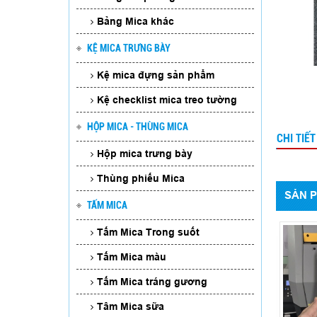
Bảng Mica khác
KỆ MICA TRƯNG BÀY
Kệ mica đựng sản phẩm
Kệ checklist mica treo tường
HỘP MICA - THÙNG MICA
CHI TIẾ
In bảng Mica số phòng - Nền
Hộp mica trưng bày
xanh chữ trắng
Thùng phiếu Mica
SẢN 
TẤM MICA
Tấm Mica Trong suốt
Tấm Mica màu
Tấm Mica tráng gương
Tâm Mica sữa