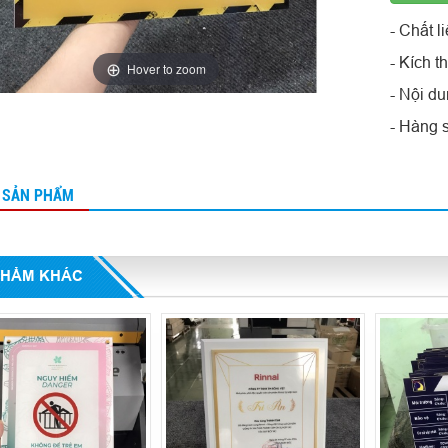
- Chất l
- Kích 
Hover to zoom
- Nội du
- Hàng 
T SẢN PHẨM
PHẨM KHÁC