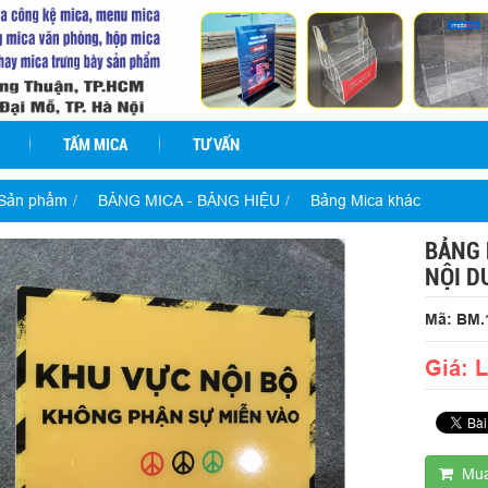
TẤM MICA
TƯ VẤN
Sản phẩm
BẢNG MICA - BẢNG HIỆU
Bảng Mica khác
BẢNG 
NỘI D
Mã: BM.
Giá: 
Mua