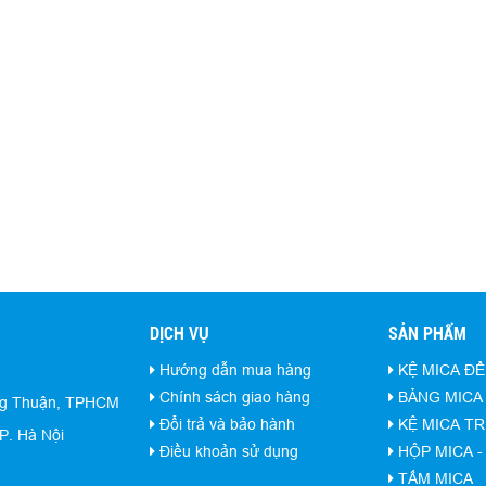
DỊCH VỤ
SẢN PHẨM
Hướng dẫn mua hàng
KỆ MICA ĐỂ
Chính sách giao hàng
BẢNG MICA 
ng Thuận, TPHCM
Đổi trả và bảo hành
KỆ MICA T
P. Hà Nội
Điều khoản sử dụng
HỘP MICA 
TẤM MICA