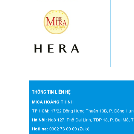
Hộp mica trưng bày 02
THÔNG TIN LIÊN HỆ
MICA HOÀNG THỊNH
TP.HCM:
17/22 Đông Hưng Thuận 10B, P. Đông Hư
Hà Nội:
Ngõ 127, Phố Đại Linh, TDP 18, P. Đại Mỗ, T
Hotline:
0362 73 69 69 (Zalo)