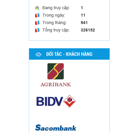
Đang truy cập:
1
Trong ngày:
11
Trong tháng:
941
Tổng truy cập:
326152
Hộp mica trưng bày 04
ĐỐI TÁC - KHÁCH HÀNG
Hộp mica trưng bày 03