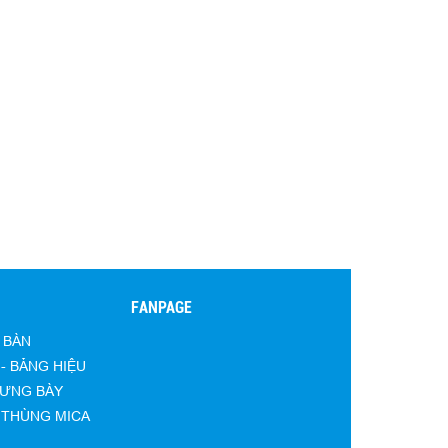
FANPAGE
 BÀN
- BẢNG HIỆU
RƯNG BÀY
- THÙNG MICA