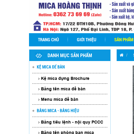
TRANG CHỦ
GIỚI THIỆU
SẢN PHẨM
DANH MỤC SẢN PHẨM
KỆ MICA ĐỂ BÀN
Kệ mica đựng Brochure
Bảng tên mica để bàn
Menu mica để bàn
BẢNG MICA - BẢNG HIỆU
Bảng tên phòng - Bảng Mica tên
Bảng tiêu lệnh - nội quy PCCC
phòng
Bảng tên phòng ban mica