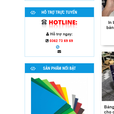
Tấm Mica sữa
HỖ TRỢ TRỰC TUYẾN
In
bản
Hỗ trợ ngay:
0362 73 69 69
SẢN PHẨM NỔI BẬT
Tấm Mica gương - Mica thủy
Bảng 
cho c