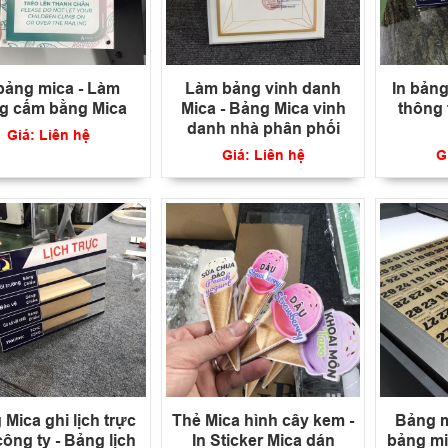
 bảng mica - Làm
Làm bảng vinh danh
In bản
g cấm bằng Mica
Mica - Bảng Mica vinh
thông 
danh nhà phân phối
Giá: Liên hệ
Giá: Liên hệ
G
Mica ghi lịch trực
Thẻ Mica hình cây kem -
Bảng m
ông ty - Bảng lịch
In Sticker Mica dán
bảng mi