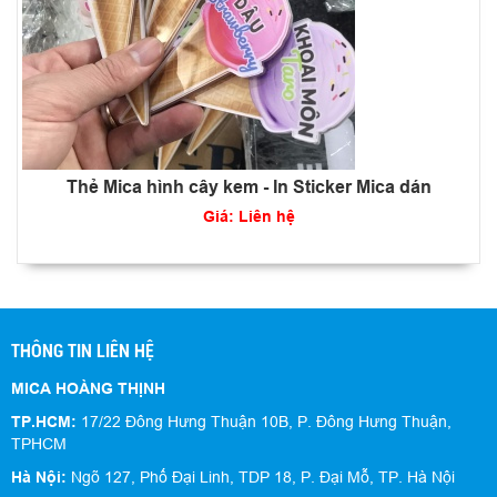
Thẻ Mica hình cây kem - In Sticker Mica dán
Giá: Liên hệ
THÔNG TIN LIÊN HỆ
MICA HOÀNG THỊNH
TP.HCM:
17/22 Đông Hưng Thuận 10B, P. Đông Hưng Thuận,
TPHCM
Hà Nội:
Ngõ 127, Phố Đại Linh, TDP 18, P. Đại Mỗ, TP. Hà Nội