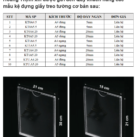
mẫu kệ đựng giấy treo tường cơ bản sau: