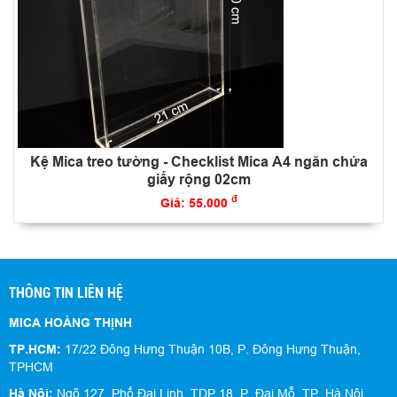
Kệ Mica treo tường - Checklist Mica A4 ngăn chứa
giấy rộng 02cm
đ
Giá: 55.000
THÔNG TIN LIÊN HỆ
MICA HOÀNG THỊNH
TP.HCM:
17/22 Đông Hưng Thuận 10B, P. Đông Hưng Thuận,
TPHCM
Hà Nội:
Ngõ 127, Phố Đại Linh, TDP 18, P. Đại Mỗ, TP. Hà Nội